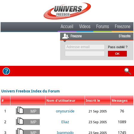
Accueil
Videos
Forums
Freezone
Freezone
S'inscrire
Pass oublié ?
Univers Freebox Index du Forum
#
Nom d'utilisateur
Inscrit le
Messages
1
onyourside
76
21 Sep 2005
2
Eliaz
1089
23 Sep 2005
3
Ivanmodo
1745
23 Sep 2005