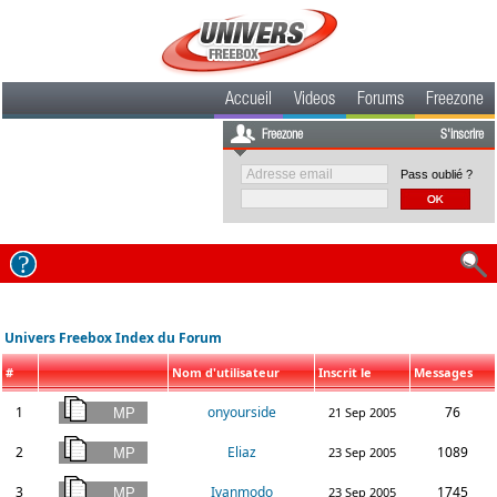
Accueil
Videos
Forums
Freezone
Freezone
S'inscrire
Pass oublié ?
Univers Freebox Index du Forum
#
Nom d'utilisateur
Inscrit le
Messages
1
onyourside
76
21 Sep 2005
2
Eliaz
1089
23 Sep 2005
3
Ivanmodo
1745
23 Sep 2005