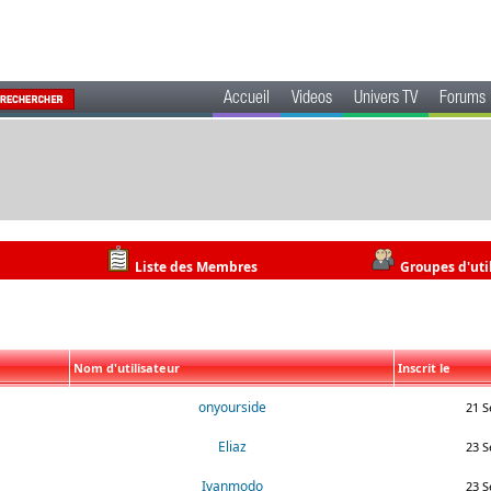
Accueil
Videos
Univers TV
Forums
Liste des Membres
Groupes d'uti
Nom d'utilisateur
Inscrit le
onyourside
21 S
Eliaz
23 S
Ivanmodo
23 S