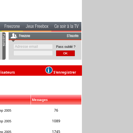
Freezone
Jeux Freebox
Ce soir à la TV
Freezone
S'inscrire
Pass oublié ?
lisateurs
S'enregistrer
Messages
76
ep 2005
1089
ep 2005
1745
ep 2005