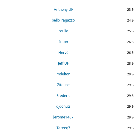
Anthony UF
23 S
bello_ragazzo
24 S
roulio
25 S
fiston
26 S
Hervé
26 S
Jeff UF
28 S
mdelton
29 S
Zitoune
29 S
Frédéric
29 S
djdonuts
29 S
jerome1487
29 S
Tareeq7
29 S