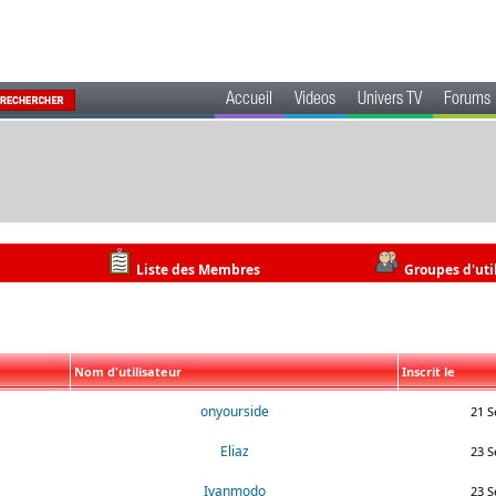
Accueil
Videos
Univers TV
Forums
Liste des Membres
Groupes d'uti
Nom d'utilisateur
Inscrit le
onyourside
21 S
Eliaz
23 S
Ivanmodo
23 S