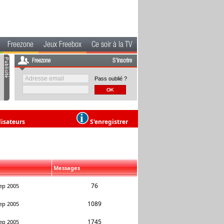
Freezone
Jeux Freebox
Ce soir à la TV
Freezone
S'inscrire
Pass oublié ?
lisateurs
S'enregistrer
Messages
76
ep 2005
1089
ep 2005
1745
ep 2005