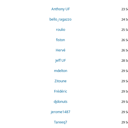
Anthony UF
23 S
bello_ragazzo
24 S
roulio
25 S
fiston
26 S
Hervé
26 S
Jeff UF
28 S
mdelton
29 S
Zitoune
29 S
Frédéric
29 S
djdonuts
29 S
jerome1487
29 S
Tareeq7
29 S