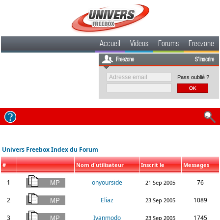
Accueil
Videos
Forums
Freezone
Freezone
S'inscrire
Pass oublié ?
Univers Freebox Index du Forum
#
Nom d'utilisateur
Inscrit le
Messages
1
onyourside
76
21 Sep 2005
2
Eliaz
1089
23 Sep 2005
3
Ivanmodo
1745
23 Sep 2005