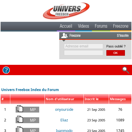
Accueil
Videos
Forums
Freezone
Freezone
S'inscrire
Pass oublié ?
Univers Freebox Index du Forum
#
Nom d'utilisateur
Inscrit le
Messages
1
onyourside
76
21 Sep 2005
2
Eliaz
1089
23 Sep 2005
3
Ivanmodo
1745
23 Sep 2005