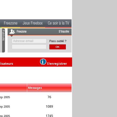
Freezone
Jeux Freebox
Ce soir à la TV
Freezone
S'inscrire
Pass oublié ?
lisateurs
S'enregistrer
Messages
76
ep 2005
1089
ep 2005
1745
ep 2005