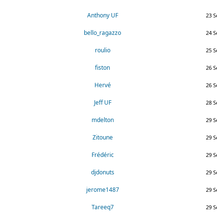
Anthony UF
23 S
bello_ragazzo
24 S
roulio
25 S
fiston
26 S
Hervé
26 S
Jeff UF
28 S
mdelton
29 S
Zitoune
29 S
Frédéric
29 S
djdonuts
29 S
jerome1487
29 S
Tareeq7
29 S