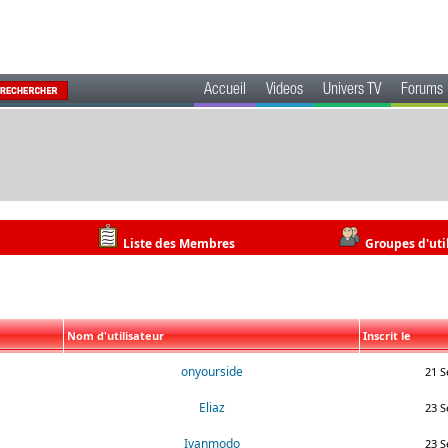
Accueil
Videos
Univers TV
Forums
Liste des Membres
Groupes d'uti
Nom d'utilisateur
Inscrit le
onyourside
21 S
Eliaz
23 S
Ivanmodo
23 S