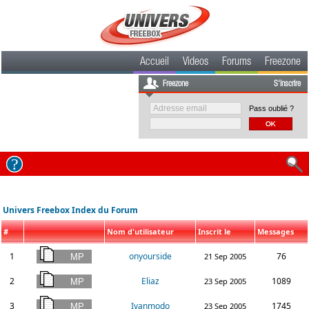
Accueil
Videos
Forums
Freezone
Freezone
S'inscrire
Pass oublié ?
Univers Freebox Index du Forum
#
Nom d'utilisateur
Inscrit le
Messages
1
onyourside
76
21 Sep 2005
2
Eliaz
1089
23 Sep 2005
3
Ivanmodo
1745
23 Sep 2005