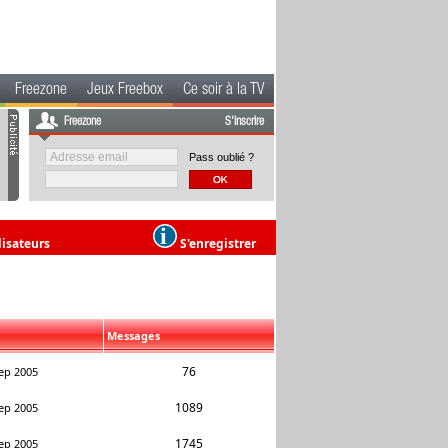
Freezone
Jeux Freebox
Ce soir à la TV
Freezone
S'inscrire
Pass oublié ?
lisateurs
S'enregistrer
Messages
76
ep 2005
1089
ep 2005
1745
ep 2005