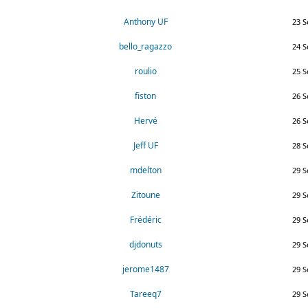
Anthony UF
23 S
bello_ragazzo
24 S
roulio
25 S
fiston
26 S
Hervé
26 S
Jeff UF
28 S
mdelton
29 S
Zitoune
29 S
Frédéric
29 S
djdonuts
29 S
jerome1487
29 S
Tareeq7
29 S