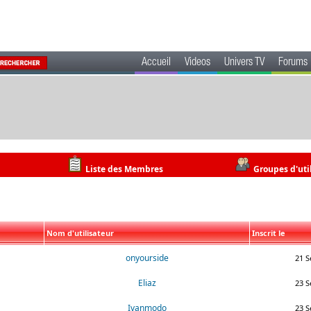
Accueil
Videos
Univers TV
Forums
Liste des Membres
Groupes d'uti
Nom d'utilisateur
Inscrit le
onyourside
21 S
Eliaz
23 S
Ivanmodo
23 S