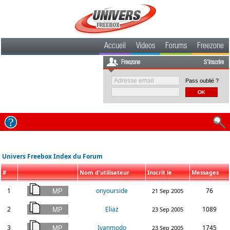
Accueil
Videos
Forums
Freezone
Freezone
S'inscrire
Pass oublié ?
Univers Freebox Index du Forum
#
Nom d'utilisateur
Inscrit le
Messages
1
onyourside
76
21 Sep 2005
2
Eliaz
1089
23 Sep 2005
3
Ivanmodo
1745
23 Sep 2005