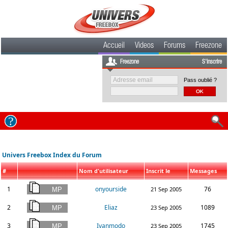
Accueil
Videos
Forums
Freezone
Freezone
S'inscrire
Pass oublié ?
Univers Freebox Index du Forum
#
Nom d'utilisateur
Inscrit le
Messages
1
onyourside
76
21 Sep 2005
2
Eliaz
1089
23 Sep 2005
3
Ivanmodo
1745
23 Sep 2005