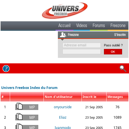
Accueil
Videos
Forums
Freezone
Freezone
S'inscrire
Pass oublié ?
Univers Freebox Index du Forum
#
Nom d'utilisateur
Inscrit le
Messages
1
onyourside
76
21 Sep 2005
2
Eliaz
1089
23 Sep 2005
3
Ivanmodo
1745
23 Sep 2005