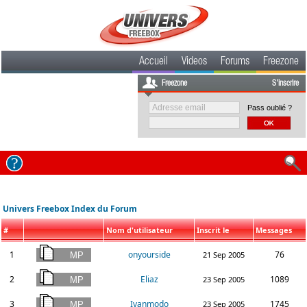
Accueil
Videos
Forums
Freezone
Freezone
S'inscrire
Pass oublié ?
Univers Freebox Index du Forum
#
Nom d'utilisateur
Inscrit le
Messages
1
onyourside
76
21 Sep 2005
2
Eliaz
1089
23 Sep 2005
3
Ivanmodo
1745
23 Sep 2005