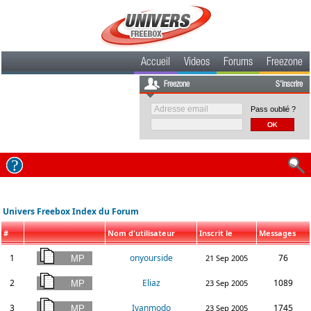
Accueil
Videos
Forums
Freezone
Freezone
S'inscrire
Pass oublié ?
Univers Freebox Index du Forum
#
Nom d'utilisateur
Inscrit le
Messages
1
onyourside
76
21 Sep 2005
2
Eliaz
1089
23 Sep 2005
3
Ivanmodo
1745
23 Sep 2005