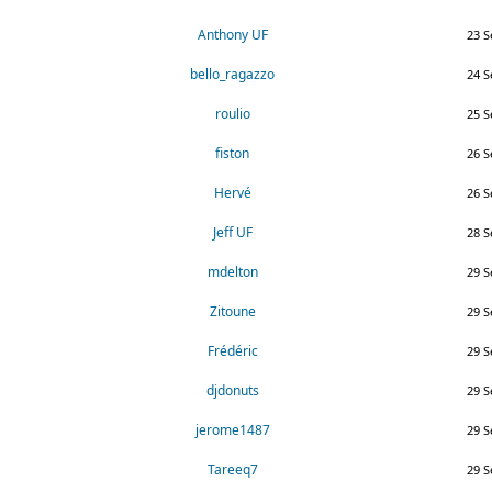
Anthony UF
23 S
bello_ragazzo
24 S
roulio
25 S
fiston
26 S
Hervé
26 S
Jeff UF
28 S
mdelton
29 S
Zitoune
29 S
Frédéric
29 S
djdonuts
29 S
jerome1487
29 S
Tareeq7
29 S