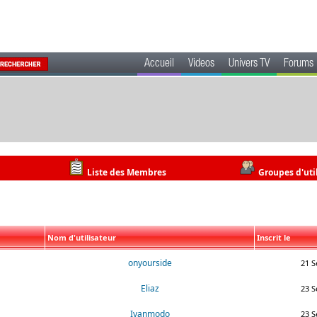
Accueil
Videos
Univers TV
Forums
Liste des Membres
Groupes d'uti
Nom d'utilisateur
Inscrit le
onyourside
21 S
Eliaz
23 S
Ivanmodo
23 S