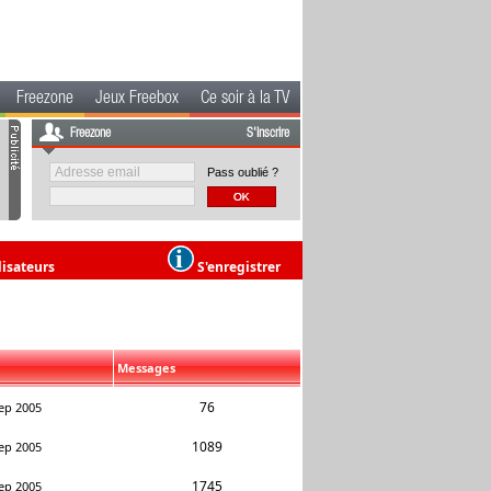
Freezone
Jeux Freebox
Ce soir à la TV
Freezone
S'inscrire
Pass oublié ?
lisateurs
S'enregistrer
Messages
76
ep 2005
1089
ep 2005
1745
ep 2005