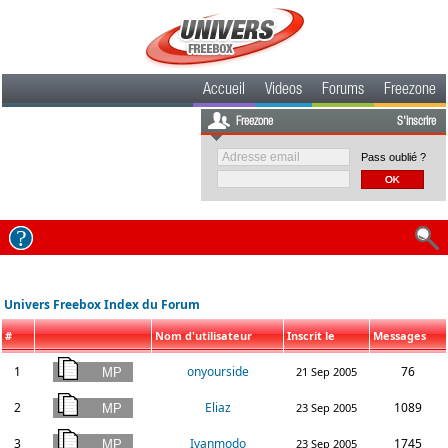
Accueil
Videos
Forums
Freezone
Freezone
S'inscrire
Pass oublié ?
Univers Freebox Index du Forum
#
Nom d'utilisateur
Inscrit le
Messages
1
onyourside
76
21 Sep 2005
2
Eliaz
1089
23 Sep 2005
3
Ivanmodo
1745
23 Sep 2005