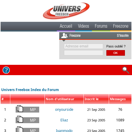
Accueil
Videos
Forums
Freezone
Freezone
S'inscrire
Pass oublié ?
Univers Freebox Index du Forum
#
Nom d'utilisateur
Inscrit le
Messages
1
onyourside
76
21 Sep 2005
2
Eliaz
1089
23 Sep 2005
3
Ivanmodo
1745
23 Sep 2005