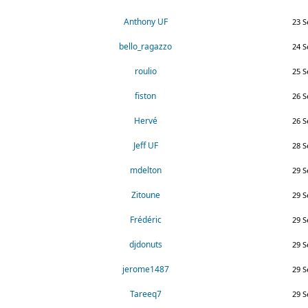
Anthony UF
23 S
bello_ragazzo
24 S
roulio
25 S
fiston
26 S
Hervé
26 S
Jeff UF
28 S
mdelton
29 S
Zitoune
29 S
Frédéric
29 S
djdonuts
29 S
jerome1487
29 S
Tareeq7
29 S