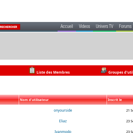
Accueil
Videos
Univers TV
Forums
Liste des Membres
Groupes d'uti
Nom d'utilisateur
Inscrit le
onyourside
21 S
Eliaz
23 S
Ivanmodo
23 S