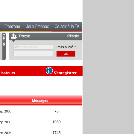
Freezone
Jeux Freebox
Ce soir à la TV
Freezone
S'inscrire
Pass oublié ?
lisateurs
S'enregistrer
Messages
76
ep 2005
1089
ep 2005
1745
ep 2005