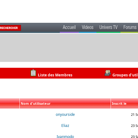
Accueil
Videos
Univers TV
Forums
Liste des Membres
Groupes d'uti
Nom d'utilisateur
Inscrit le
onyourside
21 S
Eliaz
23 S
Ivanmodo
23 S