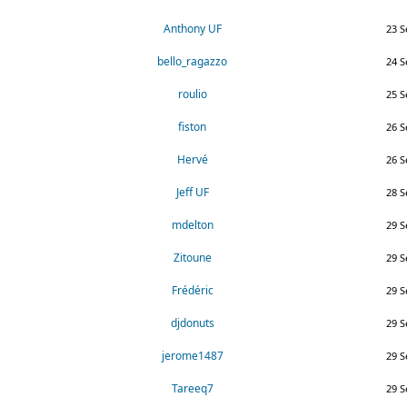
Anthony UF
23 S
bello_ragazzo
24 S
roulio
25 S
fiston
26 S
Hervé
26 S
Jeff UF
28 S
mdelton
29 S
Zitoune
29 S
Frédéric
29 S
djdonuts
29 S
jerome1487
29 S
Tareeq7
29 S