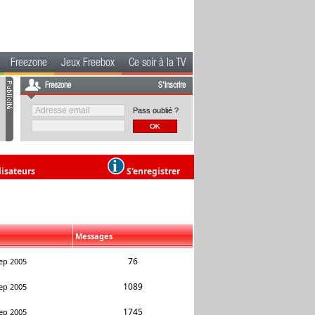
Freezone
Jeux Freebox
Ce soir à la TV
Freezone
S'inscrire
Pass oublié ?
lisateurs
S'enregistrer
Messages
76
ep 2005
1089
ep 2005
1745
ep 2005