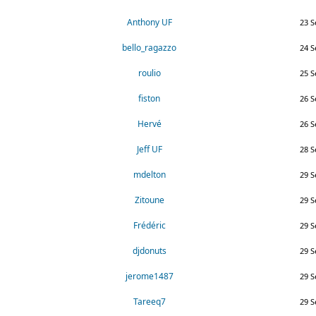
Anthony UF
23 S
bello_ragazzo
24 S
roulio
25 S
fiston
26 S
Hervé
26 S
Jeff UF
28 S
mdelton
29 S
Zitoune
29 S
Frédéric
29 S
djdonuts
29 S
jerome1487
29 S
Tareeq7
29 S