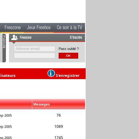
Freezone
Jeux Freebox
Ce soir à la TV
Freezone
S'inscrire
Pass oublié ?
lisateurs
S'enregistrer
Messages
76
ep 2005
1089
ep 2005
1745
ep 2005