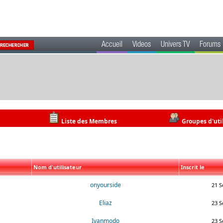
Accueil
Videos
Univers TV
Forums
Liste des Membres
Groupes d'uti
Nom d'utilisateur
Inscrit le
onyourside
21 S
Eliaz
23 S
Ivanmodo
23 S