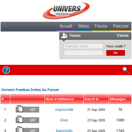
Accueil
Videos
Forums
Freezone
Freezone
S'inscrire
Pass oublié ?
Univers Freebox Index du Forum
#
Nom d'utilisateur
Inscrit le
Messages
1
onyourside
76
21 Sep 2005
2
Eliaz
1089
23 Sep 2005
3
Ivanmodo
1745
23 Sep 2005