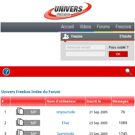
Accueil
Videos
Forums
Freezone
Freezone
S'inscrire
Pass oublié ?
Univers Freebox Index du Forum
#
Nom d'utilisateur
Inscrit le
Messages
1
onyourside
76
21 Sep 2005
2
Eliaz
1089
23 Sep 2005
3
Ivanmodo
1745
23 Sep 2005