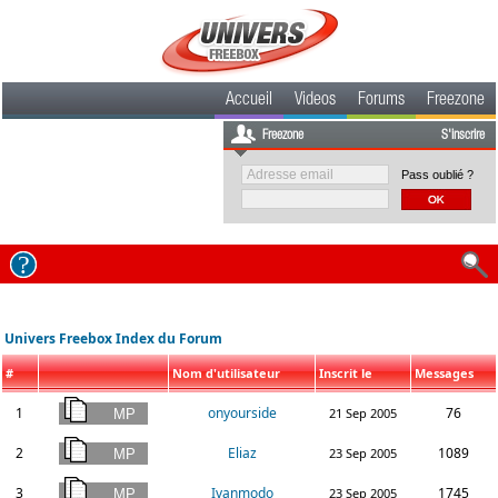
Accueil
Videos
Forums
Freezone
Freezone
S'inscrire
Pass oublié ?
Univers Freebox Index du Forum
#
Nom d'utilisateur
Inscrit le
Messages
1
onyourside
76
21 Sep 2005
2
Eliaz
1089
23 Sep 2005
3
Ivanmodo
1745
23 Sep 2005