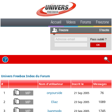
Accueil
Videos
Forums
Freezone
Freezone
S'inscrire
Pass oublié ?
Univers Freebox Index du Forum
#
Nom d'utilisateur
Inscrit le
Messages
1
onyourside
76
21 Sep 2005
2
Eliaz
1089
23 Sep 2005
3
Ivanmodo
1745
23 Sep 2005