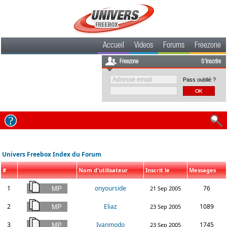
Accueil
Videos
Forums
Freezone
Freezone
S'inscrire
Pass oublié ?
Univers Freebox Index du Forum
#
Nom d'utilisateur
Inscrit le
Messages
1
onyourside
76
21 Sep 2005
2
Eliaz
1089
23 Sep 2005
3
Ivanmodo
1745
23 Sep 2005