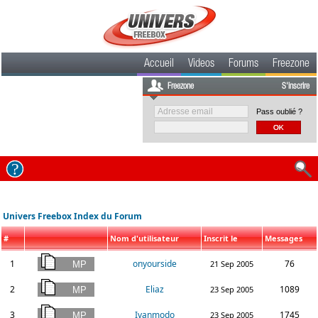
Accueil
Videos
Forums
Freezone
Freezone
S'inscrire
Pass oublié ?
Univers Freebox Index du Forum
#
Nom d'utilisateur
Inscrit le
Messages
1
onyourside
76
21 Sep 2005
2
Eliaz
1089
23 Sep 2005
3
Ivanmodo
1745
23 Sep 2005