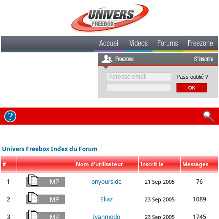
Accueil
Videos
Forums
Freezone
Freezone
S'inscrire
Pass oublié ?
Univers Freebox Index du Forum
#
Nom d'utilisateur
Inscrit le
Messages
1
onyourside
76
21 Sep 2005
2
Eliaz
1089
23 Sep 2005
3
Ivanmodo
1745
23 Sep 2005