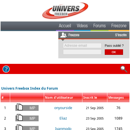
Accueil
Videos
Forums
Freezone
Freezone
S'inscrire
Pass oublié ?
Univers Freebox Index du Forum
#
Nom d'utilisateur
Inscrit le
Messages
1
onyourside
76
21 Sep 2005
2
Eliaz
1089
23 Sep 2005
3
Ivanmodo
1745
23 Sep 2005