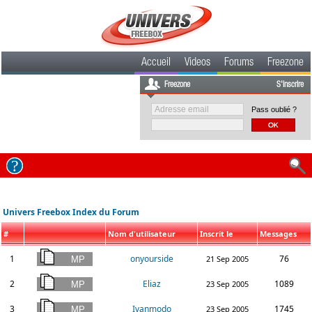
Accueil
Videos
Forums
Freezone
Freezone
S'inscrire
Pass oublié ?
Univers Freebox Index du Forum
#
Nom d'utilisateur
Inscrit le
Messages
1
onyourside
76
21 Sep 2005
2
Eliaz
1089
23 Sep 2005
3
Ivanmodo
1745
23 Sep 2005