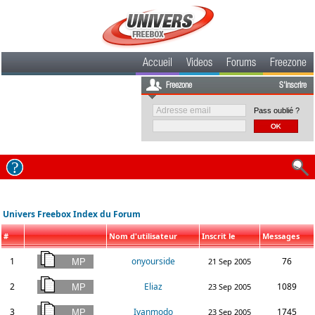
Accueil
Videos
Forums
Freezone
Freezone
S'inscrire
Pass oublié ?
Univers Freebox Index du Forum
#
Nom d'utilisateur
Inscrit le
Messages
1
onyourside
76
21 Sep 2005
2
Eliaz
1089
23 Sep 2005
3
Ivanmodo
1745
23 Sep 2005