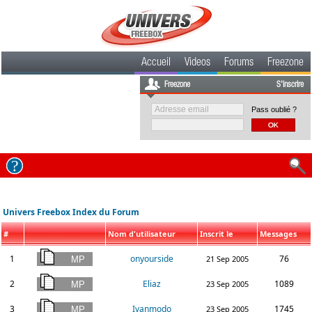
Accueil
Videos
Forums
Freezone
Freezone
S'inscrire
Pass oublié ?
Univers Freebox Index du Forum
#
Nom d'utilisateur
Inscrit le
Messages
1
onyourside
76
21 Sep 2005
2
Eliaz
1089
23 Sep 2005
3
Ivanmodo
1745
23 Sep 2005