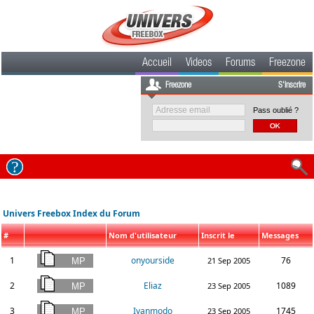
Accueil
Videos
Forums
Freezone
Freezone
S'inscrire
Pass oublié ?
Univers Freebox Index du Forum
#
Nom d'utilisateur
Inscrit le
Messages
1
onyourside
76
21 Sep 2005
2
Eliaz
1089
23 Sep 2005
3
Ivanmodo
1745
23 Sep 2005