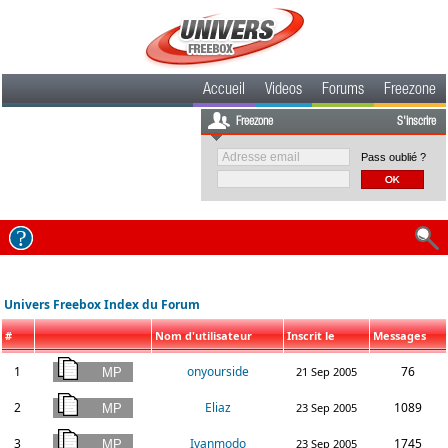
Accueil
Videos
Forums
Freezone
Freezone
S'inscrire
Pass oublié ?
Univers Freebox Index du Forum
#
Nom d'utilisateur
Inscrit le
Messages
1
onyourside
76
21 Sep 2005
2
Eliaz
1089
23 Sep 2005
3
Ivanmodo
1745
23 Sep 2005