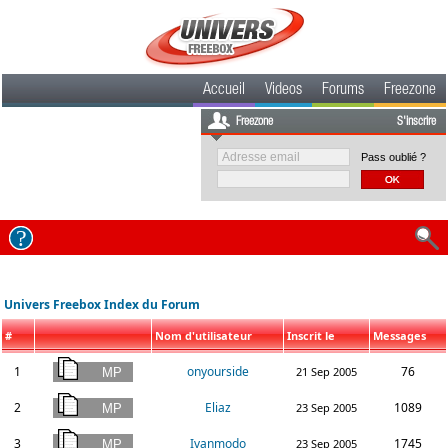
Accueil
Videos
Forums
Freezone
Freezone
S'inscrire
Pass oublié ?
Univers Freebox Index du Forum
#
Nom d'utilisateur
Inscrit le
Messages
1
onyourside
76
21 Sep 2005
2
Eliaz
1089
23 Sep 2005
3
Ivanmodo
1745
23 Sep 2005