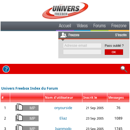
Accueil
Videos
Forums
Freezone
Freezone
S'inscrire
Pass oublié ?
Univers Freebox Index du Forum
#
Nom d'utilisateur
Inscrit le
Messages
1
onyourside
76
21 Sep 2005
2
Eliaz
1089
23 Sep 2005
3
Ivanmodo
1745
23 Sep 2005