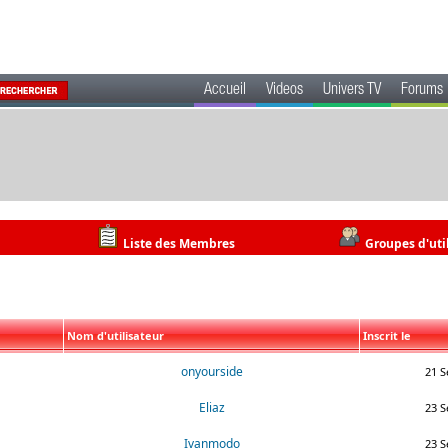
Accueil
Videos
Univers TV
Forums
Liste des Membres
Groupes d'uti
Nom d'utilisateur
Inscrit le
onyourside
21 S
Eliaz
23 S
Ivanmodo
23 S