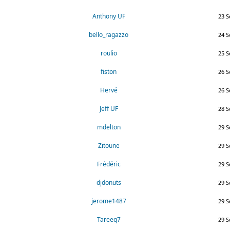
Anthony UF
23 S
bello_ragazzo
24 S
roulio
25 S
fiston
26 S
Hervé
26 S
Jeff UF
28 S
mdelton
29 S
Zitoune
29 S
Frédéric
29 S
djdonuts
29 S
jerome1487
29 S
Tareeq7
29 S