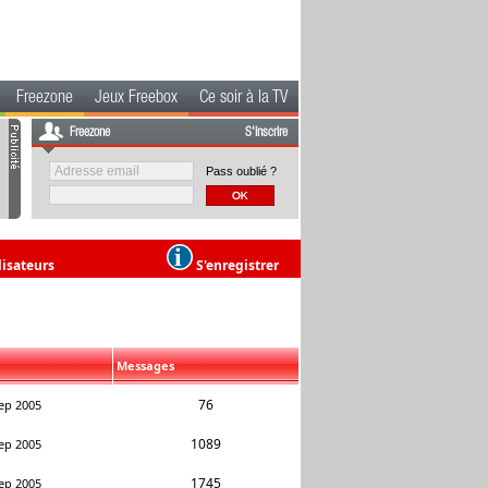
Freezone
Jeux Freebox
Ce soir à la TV
Freezone
S'inscrire
Pass oublié ?
lisateurs
S'enregistrer
Messages
76
ep 2005
1089
ep 2005
1745
ep 2005