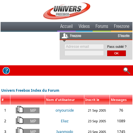
Accueil
Videos
Forums
Freezone
Freezone
S'inscrire
Pass oublié ?
Univers Freebox Index du Forum
#
Nom d'utilisateur
Inscrit le
Messages
1
onyourside
76
21 Sep 2005
2
Eliaz
1089
23 Sep 2005
3
Ivanmodo
1745
23 Sep 2005