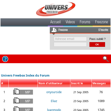
Accueil
Videos
Forums
Freezone
Freezone
S'inscrire
Pass oublié ?
Univers Freebox Index du Forum
#
Nom d'utilisateur
Inscrit le
Messages
1
onyourside
76
21 Sep 2005
2
Eliaz
1089
23 Sep 2005
3
Ivanmodo
1745
23 Sep 2005