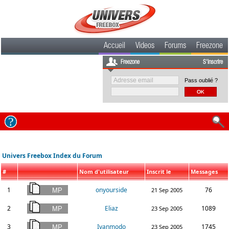
Accueil
Videos
Forums
Freezone
Freezone
S'inscrire
Pass oublié ?
Univers Freebox Index du Forum
#
Nom d'utilisateur
Inscrit le
Messages
1
onyourside
76
21 Sep 2005
2
Eliaz
1089
23 Sep 2005
3
Ivanmodo
1745
23 Sep 2005