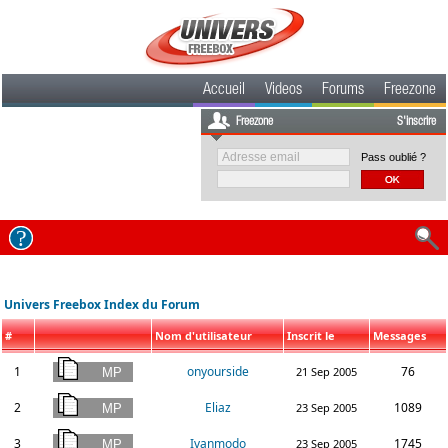
Accueil
Videos
Forums
Freezone
Freezone
S'inscrire
Pass oublié ?
Univers Freebox Index du Forum
#
Nom d'utilisateur
Inscrit le
Messages
1
onyourside
76
21 Sep 2005
2
Eliaz
1089
23 Sep 2005
3
Ivanmodo
1745
23 Sep 2005