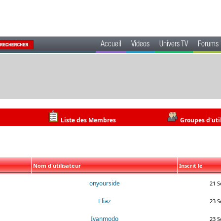
Accueil
Videos
Univers TV
Forums
Liste des Membres
Groupes d'uti
Nom d'utilisateur
Inscrit le
onyourside
21 S
Eliaz
23 S
Ivanmodo
23 S