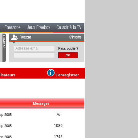
Freezone
Jeux Freebox
Ce soir à la TV
Freezone
S'inscrire
Pass oublié ?
lisateurs
S'enregistrer
Messages
76
ep 2005
1089
ep 2005
1745
ep 2005