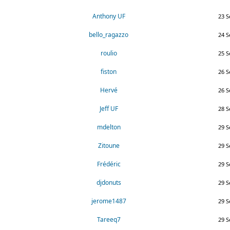
Anthony UF
23 S
bello_ragazzo
24 S
roulio
25 S
fiston
26 S
Hervé
26 S
Jeff UF
28 S
mdelton
29 S
Zitoune
29 S
Frédéric
29 S
djdonuts
29 S
jerome1487
29 S
Tareeq7
29 S