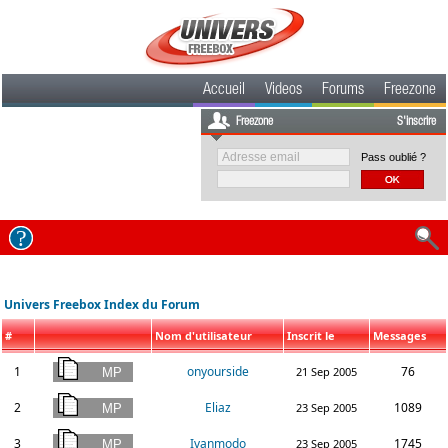
Accueil
Videos
Forums
Freezone
Freezone
S'inscrire
Pass oublié ?
Univers Freebox Index du Forum
#
Nom d'utilisateur
Inscrit le
Messages
1
onyourside
76
21 Sep 2005
2
Eliaz
1089
23 Sep 2005
3
Ivanmodo
1745
23 Sep 2005