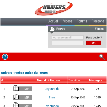
Accueil
Videos
Forums
Freezone
Freezone
S'inscrire
Pass oublié ?
Univers Freebox Index du Forum
#
Nom d'utilisateur
Inscrit le
Messages
1
onyourside
76
21 Sep 2005
2
Eliaz
1089
23 Sep 2005
3
Ivanmodo
1745
23 Sep 2005