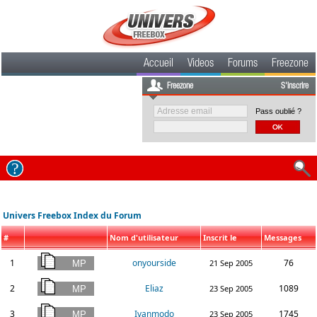
Accueil
Videos
Forums
Freezone
Freezone
S'inscrire
Pass oublié ?
Univers Freebox Index du Forum
#
Nom d'utilisateur
Inscrit le
Messages
1
onyourside
76
21 Sep 2005
2
Eliaz
1089
23 Sep 2005
3
Ivanmodo
1745
23 Sep 2005