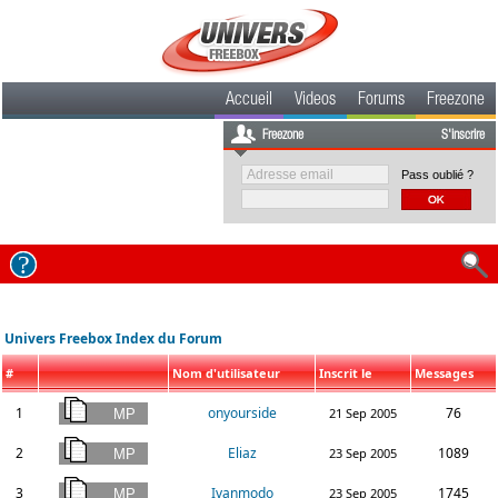
Accueil
Videos
Forums
Freezone
Freezone
S'inscrire
Pass oublié ?
Univers Freebox Index du Forum
#
Nom d'utilisateur
Inscrit le
Messages
1
onyourside
76
21 Sep 2005
2
Eliaz
1089
23 Sep 2005
3
Ivanmodo
1745
23 Sep 2005