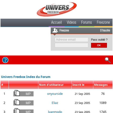
Accueil
Videos
Forums
Freezone
Freezone
S'inscrire
Pass oublié ?
Univers Freebox Index du Forum
#
Nom d'utilisateur
Inscrit le
Messages
1
onyourside
76
21 Sep 2005
2
Eliaz
1089
23 Sep 2005
3
Ivanmodo
1745
23 Sep 2005