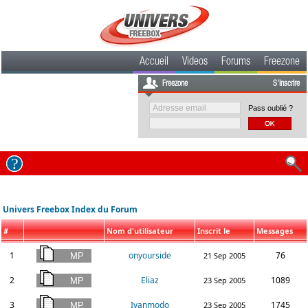
Accueil
Videos
Forums
Freezone
Freezone
S'inscrire
Pass oublié ?
Univers Freebox Index du Forum
#
Nom d'utilisateur
Inscrit le
Messages
1
onyourside
76
21 Sep 2005
2
Eliaz
1089
23 Sep 2005
3
Ivanmodo
1745
23 Sep 2005