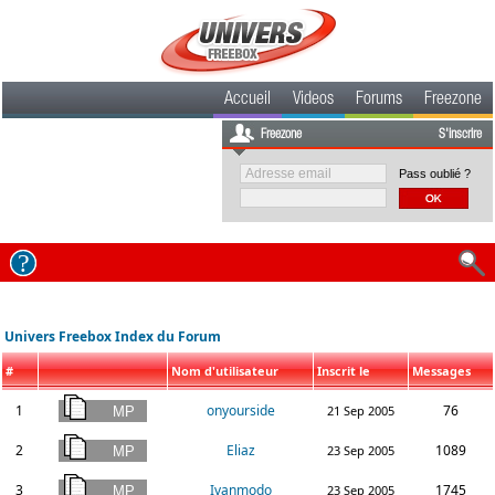
Accueil
Videos
Forums
Freezone
Freezone
S'inscrire
Pass oublié ?
Univers Freebox Index du Forum
#
Nom d'utilisateur
Inscrit le
Messages
1
onyourside
76
21 Sep 2005
2
Eliaz
1089
23 Sep 2005
3
Ivanmodo
1745
23 Sep 2005