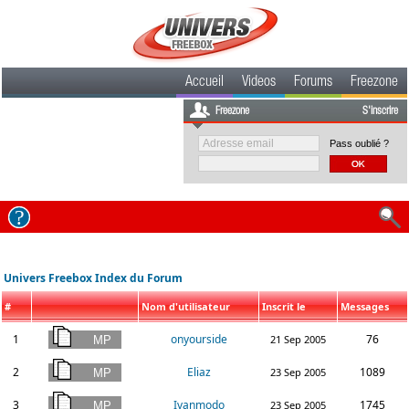
Accueil
Videos
Forums
Freezone
Freezone
S'inscrire
Pass oublié ?
Univers Freebox Index du Forum
#
Nom d'utilisateur
Inscrit le
Messages
1
onyourside
76
21 Sep 2005
2
Eliaz
1089
23 Sep 2005
3
Ivanmodo
1745
23 Sep 2005