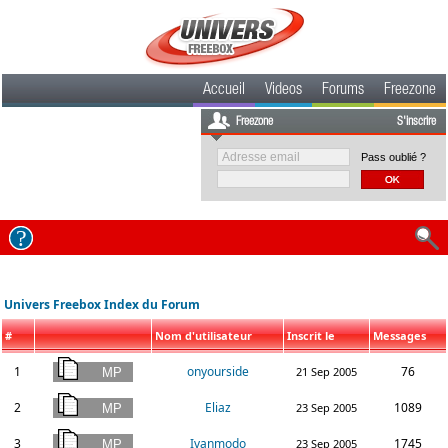
Accueil
Videos
Forums
Freezone
Freezone
S'inscrire
Pass oublié ?
Univers Freebox Index du Forum
#
Nom d'utilisateur
Inscrit le
Messages
1
onyourside
76
21 Sep 2005
2
Eliaz
1089
23 Sep 2005
3
Ivanmodo
1745
23 Sep 2005